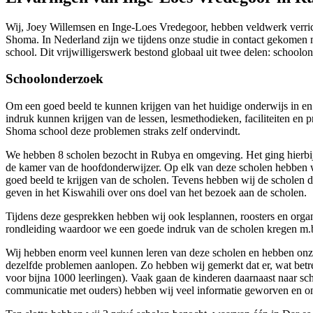
Wij, Joey Willemsen en Inge-Loes Vredegoor, hebben veldwerk verrich
Shoma. In Nederland zijn we tijdens onze studie in contact gekomen 
school. Dit vrijwilligerswerk bestond globaal uit twee delen: school
Schoolonderzoek
Om een goed beeld te kunnen krijgen van het huidige onderwijs in 
indruk kunnen krijgen van de lessen, lesmethodieken, faciliteiten e
Shoma school deze problemen straks zelf ondervindt.
We hebben 8 scholen bezocht in Rubya en omgeving. Het ging hierbij
de kamer van de hoofdonderwijzer. Op elk van deze scholen hebben wi
goed beeld te krijgen van de scholen. Tevens hebben wij de scholen 
geven in het Kiswahili over ons doel van het bezoek aan de scholen.
Tijdens deze gesprekken hebben wij ook lesplannen, roosters en organ
rondleiding waardoor we een goede indruk van de scholen kregen m.b.
Wij hebben enorm veel kunnen leren van deze scholen en hebben onze
dezelfde problemen aanlopen. Zo hebben wij gemerkt dat er, wat betreft 
voor bijna 1000 leerlingen). Vaak gaan de kinderen daarnaast naar sc
communicatie met ouders) hebben wij veel informatie geworven en o