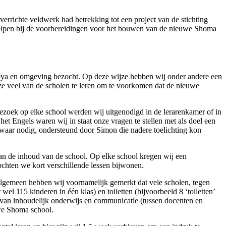
rrichte veldwerk had betrekking tot een project van de stichting
e helpen bij de voorbereidingen voor het bouwen van de nieuwe Shoma
bya en omgeving bezocht. Op deze wijze hebben wij onder andere een
ze veel van de scholen te leren om te voorkomen dat de nieuwe
zoek op elke school werden wij uitgenodigd in de lerarenkamer of in
 Engels waren wij in staat onze vragen te stellen met als doel een
 waar nodig, ondersteund door Simon die nadere toelichting kon
van de inhoud van de school. Op elke school kregen wij een
chten we kort verschillende lessen bijwonen.
lgemeen hebben wij voornamelijk gemerkt dat vele scholen, tegen
wel 115 kinderen in één klas) en toiletten (bijvoorbeeld 8 ‘toiletten’
d van inhoudelijk onderwijs en communicatie (tussen docenten en
we Shoma school.