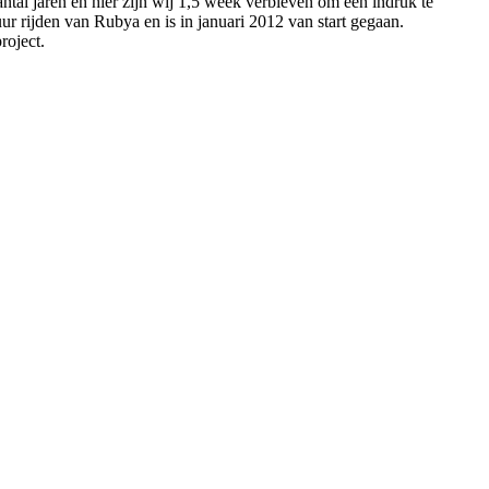
ntal jaren en hier zijn wij 1,5 week verbleven om een indruk te
r rijden van Rubya en is in januari 2012 van start gegaan.
roject.