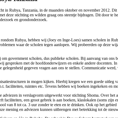
t in Rubya, Tanzania, in de maanden oktober en november 2012. Dit ve
met deze stichting en wilden graag ons steentje bijdragen. Dit door t
onderzoek en grondonderzoek.
en rondom Rubya, hebben wij (Joey en Inge-Loes) samen scholen in Ru
n problemen waar de scholen tegen aanlopen. Wij probeerden op deze wij
 om government scholen, dus publieke scholen. Bij aanvang van ons be
j gesproken met de hoofdonderwijzers en enkele andere docenten. In het
de gelegenheid gegeven vragen aan ons te stellen. Communicatie werd,
isatiestructuren in mogen kijken. Hierbij kregen we een goede uitleg 
t. faciliteiten, ruimtes etc. Tevens hebben wij boeken ingekeken en mo
 adviezen in verslagvorm uitgewerkt voor stichting Shoma. Over het a
faciliteiten, een groot gebrek is aan boeken, klaslokalen (soms zijn er 
hool van 8 tot ca. 3 uur zonder te eten en te drinken. Ook op het gebie
nze mening en adviezen kunnen uitbrengen met betrekking tot de nieu