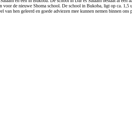
 Salaam en één in Bukoba. De school in Dar es Salaam bestaat al een aa
 voor de nieuwe Shoma school. De school in Bukoba, ligt op ca. 1,5 uu
veel van hen geleerd en goede adviezen mee kunnen nemen binnen ons p