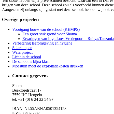
Ten slotte hebben wij 2 privé scholen bezocht, waarvan één in Dar es
krijgen van deze school. Deze school zou als voorbeeld kunnen dienen
Aangezien zij onlangs zijn gestart met deze school, hebben wij ook 
Overige projecten
Voortgang bouw van de school (KEMPS)
Een groot stuk grond voor Shoma
Ervaringen van Inge-Loes Vredegoor in Rubya/Tanzania
Verbetering leefomgeving en hygiëne
Solarlampen
Waterproject
Licht in de school
De school is bijna klaar
Moestuin moet de exploitatiekosten drukken
Contact gegevens
Shoma
Beekforelstraat 17
7559 HC Hengelo
tel. +31 (0) 6 24 22 54 97
IBAN: NL55ABNA0501354158
KVK: 04076887