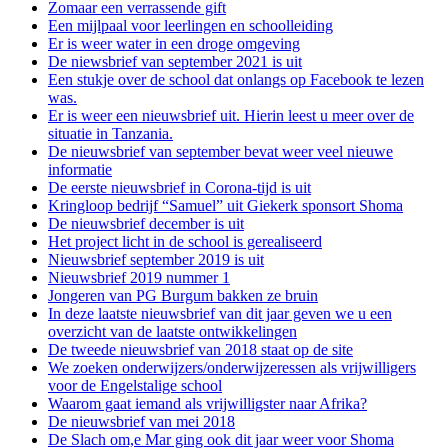
Zomaar een verrassende gift
Een mijlpaal voor leerlingen en schoolleiding
Er is weer water in een droge omgeving
De niewsbrief van september 2021 is uit
Een stukje over de school dat onlangs op Facebook te lezen
was.
Er is weer een nieuwsbrief uit. Hierin leest u meer over de
situatie in Tanzania.
De nieuwsbrief van september bevat weer veel nieuwe
informatie
De eerste nieuwsbrief in Corona-tijd is uit
Kringloop bedrijf “Samuel” uit Giekerk sponsort Shoma
De nieuwsbrief december is uit
Het project licht in de school is gerealiseerd
Nieuwsbrief september 2019 is uit
Nieuwsbrief 2019 nummer 1
Jongeren van PG Burgum bakken ze bruin
In deze laatste nieuwsbrief van dit jaar geven we u een
overzicht van de laatste ontwikkelingen
De tweede nieuwsbrief van 2018 staat op de site
We zoeken onderwijzers/onderwijzeressen als vrijwilligers
voor de Engelstalige school
Waarom gaat iemand als vrijwilligster naar Afrika?
De nieuwsbrief van mei 2018
De Slach om,e Mar ging ook dit jaar weer voor Shoma