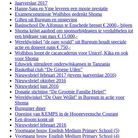
Jaarverslag 2017
Hanne,Sara en Yme leveren een mooie prestatie
Examencommissie Wolfsbos gedenkt Shoma
Giften uit Burgum en omgeving
Basisschool De Alfonsus te Enschede brengt € 2000,- bijeen
Shoma krijgt aanbod om sponsorbijdragen te verdubbelen tot
een bijdrage van max € 15.000,-
Wereldwinkel “de oare wrald” uit Burgum houdt speciale
actie en doneert ruim € 750,-
Wolfsbos loopt de cacascaderun voor Unicef, Kika en ook
voor Shoma
Eduwiek stimuleert onderwijskansen in Tanzania
Basketbal club “De Groene Uilen”
Nieuwsbrief februari 2017 (tevens jaarverslag 2016)
Nieuwsbrief oktober 2016
Nieuwsbrief juni 2016
Donatie stichting “De Grootste Familie Helpt!”
Wereldwinkel “De Oare Wrâld” in Burgum in actie voor
Shoma
Burgumer diner
Opening van KEMPS in de Hoogeveensche Courant
Een droom komt uit
Nieuwsbrief februari 2016
Voortgang bouw English Medium Primary School (5)
Voortgang bouw English Medium Primary School (4)