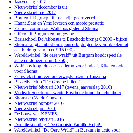
Jaarverslag 2017
Nieuwsbrief december is uit
Nieuwsbrief mei 2017
Borden HR groep uit Leek zijn gearriveerd
Hanne,Sara en Yme leveren een mooie prestatie
Examencommissie Wolfsbos gedenkt Shoma
Giften uit Burgum en omgeving
Basisschool De Alfonsus te Enschede brengt € 2000,- bijeen
Shoma krijgt aanbod om sponsorbijdragen te verdubbelen tot
een bijdrage van max € 15.000,-
Wereldwinkel “de oare wrald” uit Burgum houdt speciale
actie en doneert ruim € 750,-
Wolfsbos loopt de cacascaderun voor Unicef, Kika en ook
voor Shoma
Eduwiek stimuleert onderwijskansen in Tanzania
Basketbal club “De Groene Uilen”
Nieuwsbrief februari 2017 (tevens jaarverslag 2016)
Medisch Spectrum Twente Enschede houdt benefietdiner
Shoma en Wilde Ganzen
Nieuwsbrief oktober 2016
Nieuwsbrief juni 2016
De bouw van KEMPS
Nieuwsbrief februari 2016
Donatie stichting “De Grootste Familie Helpt!”
Wereldwinkel “De Oare Wrâld” in Burgum in actie voor