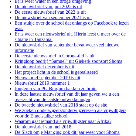
Er is weer water in een droge omgeving
De nieuwsbrief van juni 2022 is uit
De eerste nieuwsbrief van 2022 is uit
De niewsbrief van september 2021 is uit
Een stukje over de school dat onlangs op Facebook te lezen
was.
Er is weer een nieuwsbrief uit. Hierin leest u meer over de
situatie in Tanzania.
De nieuwsbrief van september bevat weer veel nieuwe
informatie
De eerste nieuwsbrief in Corona-tijd is uit
Kringloop bedrijf “Samuel” uit Giekerk sponsort Shoma
De nieuwsbrief december is uit
Het project licht in de school is gerealiseerd
Nieuwsbrief september 2019 is uit
Nieuwsbrief 2019 nummer 1
Jongeren van PG Burgum bakken ze bruin
In deze laatste nieuwsbrief van dit jaar geven we u een
overzicht van de laatste ontwikkelingen
De tweede nieuwsbrief van 2018 staat op de site
We zoeken onderwijzers/onderwijzeressen als vrijwilligers
voor de Engelstalige school
Waarom gaat iemand als vrijwilligster naar Afrika?
De nieuwsbrief van mei 2018
De Slach om,e Mar ging ook dit jaar weer voor Shoma