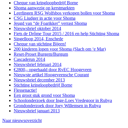
Cheque van kringloopbedrijf Borne
Shoma aanwezig op kerstmarkten
Leerlingen RSG Wolfsbos verkopen bollen voor Shoma
CSG Liudger in actie voor Shoma
Jeugd van “de Foarikker” verrast Shoma
Nieuwsbrief oktober 2014
Fiets de Drôme Tour 2015 / 2016 en help Stichting Shoma
Singelloop 2014, Enschede
Cheque van stichting Bijeen!
200 kinderen lopen voor Shoma (Slach om ‘e Mar)
Reset-Proset Burgem/Burgum
Cascaderun 2014
Nieuwsbrief februari 2014
€2800,- opgehaald door RvEC Hoogeveen
Nieuwste artikel Hoogeveensche Courant
Nieuwsbrief december 2013
Stichting kringloopbedrijf Borne
Flessenactie!
Een groot stuk grond voor Shoma
Schoolonderzoek door Inge-Loes Vredegoor in Rubya
Grondonderzoek door Joey Willemsen in Rubya
Nieuwsbrief januari 2013
Naar nieuwsoverzicht