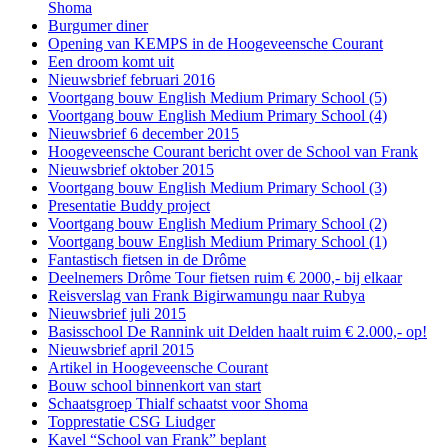
Shoma
Burgumer diner
Opening van KEMPS in de Hoogeveensche Courant
Een droom komt uit
Nieuwsbrief februari 2016
Voortgang bouw English Medium Primary School (5)
Voortgang bouw English Medium Primary School (4)
Nieuwsbrief 6 december 2015
Hoogeveensche Courant bericht over de School van Frank
Nieuwsbrief oktober 2015
Voortgang bouw English Medium Primary School (3)
Presentatie Buddy project
Voortgang bouw English Medium Primary School (2)
Voortgang bouw English Medium Primary School (1)
Fantastisch fietsen in de Drôme
Deelnemers Drôme Tour fietsen ruim € 2000,- bij elkaar
Reisverslag van Frank Bigirwamungu naar Rubya
Nieuwsbrief juli 2015
Basisschool De Rannink uit Delden haalt ruim € 2.000,- op!
Nieuwsbrief april 2015
Artikel in Hoogeveensche Courant
Bouw school binnenkort van start
Schaatsgroep Thialf schaatst voor Shoma
Topprestatie CSG Liudger
Kavel “School van Frank” beplant