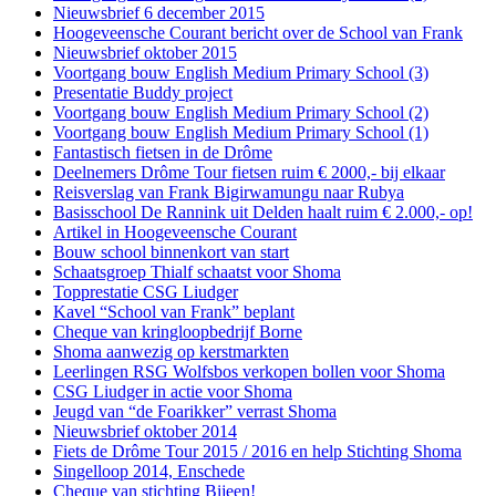
Nieuwsbrief 6 december 2015
Hoogeveensche Courant bericht over de School van Frank
Nieuwsbrief oktober 2015
Voortgang bouw English Medium Primary School (3)
Presentatie Buddy project
Voortgang bouw English Medium Primary School (2)
Voortgang bouw English Medium Primary School (1)
Fantastisch fietsen in de Drôme
Deelnemers Drôme Tour fietsen ruim € 2000,- bij elkaar
Reisverslag van Frank Bigirwamungu naar Rubya
Basisschool De Rannink uit Delden haalt ruim € 2.000,- op!
Artikel in Hoogeveensche Courant
Bouw school binnenkort van start
Schaatsgroep Thialf schaatst voor Shoma
Topprestatie CSG Liudger
Kavel “School van Frank” beplant
Cheque van kringloopbedrijf Borne
Shoma aanwezig op kerstmarkten
Leerlingen RSG Wolfsbos verkopen bollen voor Shoma
CSG Liudger in actie voor Shoma
Jeugd van “de Foarikker” verrast Shoma
Nieuwsbrief oktober 2014
Fiets de Drôme Tour 2015 / 2016 en help Stichting Shoma
Singelloop 2014, Enschede
Cheque van stichting Bijeen!