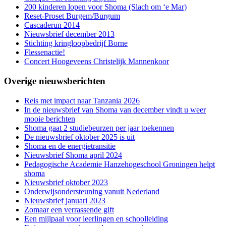
200 kinderen lopen voor Shoma (Slach om ‘e Mar)
Reset-Proset Burgem/Burgum
Cascaderun 2014
Nieuwsbrief december 2013
Stichting kringloopbedrijf Borne
Flessenactie!
Concert Hoogeveens Christelijk Mannenkoor
Overige nieuwsberichten
Reis met impact naar Tanzania 2026
In de nieuwsbrief van Shoma van december vindt u weer
mooie berichten
Shoma gaat 2 studiebeurzen per jaar toekennen
De nieuwsbrief oktober 2025 is uit
Shoma en de energietransitie
Nieuwsbrief Shoma april 2024
Pedagogische Academie Hanzehogeschool Groningen helpt
shoma
Nieuwsbrief oktober 2023
Onderwijsondersteuning vanuit Nederland
Nieuwsbrief januari 2023
Zomaar een verrassende gift
Een mijlpaal voor leerlingen en schoolleiding